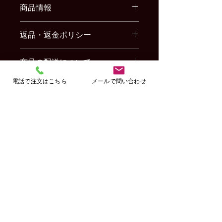
商品情報
商品の詳細を入力してください。サイ
返品・返金ポリシー
ズ、素材、取扱説明に加え、商品の特
徴やおすすめのポイントなどを説明し
返品・返金規約を入力してください。
ましょう。
商品の配送について
商品にご満足いただけなかった場合の
返品・返金ポリシーと手順を説明しま
配送地域、料金、所要時間、梱包な
電話で注文はこちら
メールで問い合わせ
しょう。規約の内容を明確にすること
ど、商品の配送に関する情報を入力し
で、お客様の信頼を獲得し、安心して
てください。配送情報を明確にするこ
商品をご購入いただけます。
とで、お客様の信頼を獲得し、安心し
Copyright 2019
広島お好み焼 鉄板焼 かん吉
All rights reserved.
て商品をご購入いただけます。