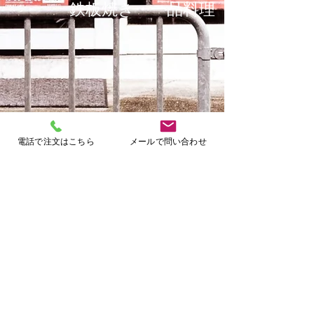
鉄板焼き・一品料理
一品もの・ご飯もの
電話で注文はこちら
メールで問い合わせ